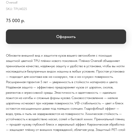
Oversall
SKU:
TPU4025
75 000
р.
Оформить
Обновите внешний вид и защитите кузов вашего автомобиля с помощью
защитной цветной TPU плёнки нового поколения. Плёнка Oversall объединяет
премиальное качество, надёжную защиту и удобство в установке, чтобы вы могли
наслаждаться безупречным видом машины в любых условиях. Простая установка
— подходит для монтажа как на «мокрую», так и на «сухую» поверхность.
Расширенная гарантия 5 лет — уверенность в стойкости материала и цвета.
Надёжная защита — эффективно предохраняет кузов от царапин, сколов,
реагентов и агрессивной среды. Эластичность и адаптивность — идеально
ложится на изгибы и сложные формы кузова. Самовосстановление — мелкие
царапины исчезают при нагреве поверхности. УФ-стабильность — цвет и блеск
остаются насыщенными даже под палящим солнцем. Гидрофобный эффект —
вода, грязь и пыль не задерживаются на поверхности. Химическая стойкость —
устойчивость к воздействию масел, солей и бытовой химии. Премиальный глянец
— придаёт кузову глубокий блеск и зеркальный эффект. Керамическая обработка
— защищает плёнку от внешних повреждений, облегчая уход. Защитный PET-слой