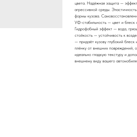
цвета. Надёжная защита — эффекти
агрессивной среды. Эластичность
формы кузова. Самовосстановлени
УФ-стабильность — цвет и блеск
Гидрофобный эффект — вода, гряз
стойкость — устойчивость к возд
— придаёт кузову глубокий блеск
плёнку от внешних повреждений, 
идеально гладкую текстуру и доп
внешнему виду вашего автомобиля