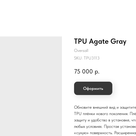
TPU Agate Gray
Oversall
SKU:
TPU3113
75 000
р.
Оформить
Обновите внешний вид и защитите
TPU плёнки нового поколения. Пл
защиту и удобство в установке, 
любых условиях. Простая установк
«сухую» поверхность. Расширенна