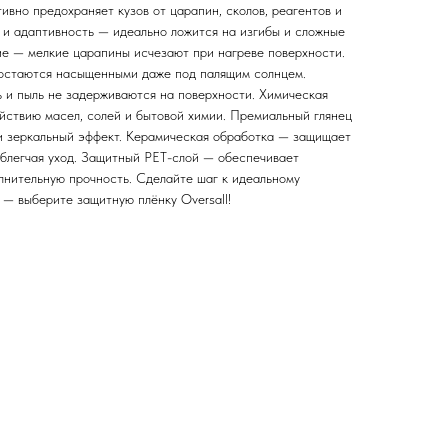
вно предохраняет кузов от царапин, сколов, реагентов и
 и адаптивность — идеально ложится на изгибы и сложные
е — мелкие царапины исчезают при нагреве поверхности.
 остаются насыщенными даже под палящим солнцем.
ь и пыль не задерживаются на поверхности. Химическая
ействию масел, солей и бытовой химии. Премиальный глянец
 и зеркальный эффект. Керамическая обработка — защищает
облегчая уход. Защитный PET-слой — обеспечивает
олнительную прочность. Сделайте шаг к идеальному
 — выберите защитную плёнку Oversall!