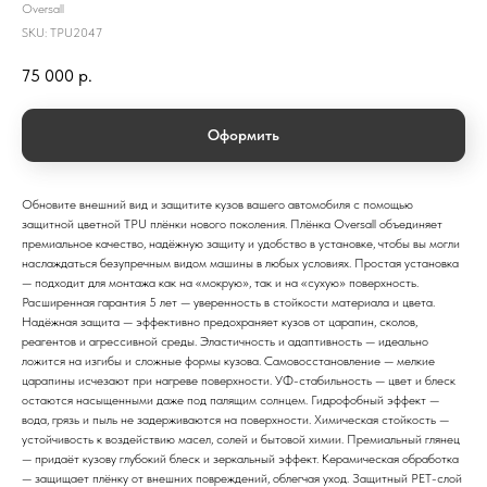
Oversall
SKU:
TPU2047
75 000
р.
Оформить
Обновите внешний вид и защитите кузов вашего автомобиля с помощью
защитной цветной TPU плёнки нового поколения. Плёнка Oversall объединяет
премиальное качество, надёжную защиту и удобство в установке, чтобы вы могли
наслаждаться безупречным видом машины в любых условиях. Простая установка
— подходит для монтажа как на «мокрую», так и на «сухую» поверхность.
Расширенная гарантия 5 лет — уверенность в стойкости материала и цвета.
Надёжная защита — эффективно предохраняет кузов от царапин, сколов,
реагентов и агрессивной среды. Эластичность и адаптивность — идеально
ложится на изгибы и сложные формы кузова. Самовосстановление — мелкие
царапины исчезают при нагреве поверхности. УФ-стабильность — цвет и блеск
остаются насыщенными даже под палящим солнцем. Гидрофобный эффект —
вода, грязь и пыль не задерживаются на поверхности. Химическая стойкость —
устойчивость к воздействию масел, солей и бытовой химии. Премиальный глянец
— придаёт кузову глубокий блеск и зеркальный эффект. Керамическая обработка
— защищает плёнку от внешних повреждений, облегчая уход. Защитный PET-слой