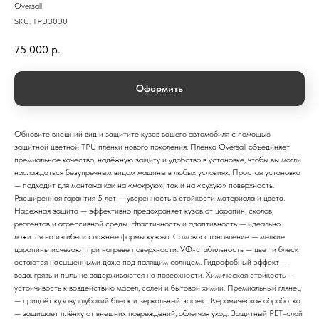
Oversall
SKU:
TPU3030
75 000
р.
Оформить
Обновите внешний вид и защитите кузов вашего автомобиля с помощью
защитной цветной TPU плёнки нового поколения. Плёнка Oversall объединяет
премиальное качество, надёжную защиту и удобство в установке, чтобы вы могли
наслаждаться безупречным видом машины в любых условиях. Простая установка
— подходит для монтажа как на «мокрую», так и на «сухую» поверхность.
Расширенная гарантия 5 лет — уверенность в стойкости материала и цвета.
Надёжная защита — эффективно предохраняет кузов от царапин, сколов,
реагентов и агрессивной среды. Эластичность и адаптивность — идеально
ложится на изгибы и сложные формы кузова. Самовосстановление — мелкие
царапины исчезают при нагреве поверхности. УФ-стабильность — цвет и блеск
остаются насыщенными даже под палящим солнцем. Гидрофобный эффект —
вода, грязь и пыль не задерживаются на поверхности. Химическая стойкость —
устойчивость к воздействию масел, солей и бытовой химии. Премиальный глянец
— придаёт кузову глубокий блеск и зеркальный эффект. Керамическая обработка
— защищает плёнку от внешних повреждений, облегчая уход. Защитный PET-слой