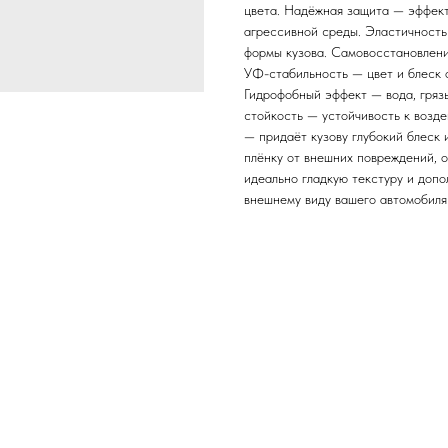
цвета. Надёжная защита — эффекти
агрессивной среды. Эластичность
формы кузова. Самовосстановлени
УФ-стабильность — цвет и блеск
Гидрофобный эффект — вода, гряз
стойкость — устойчивость к возд
— придаёт кузову глубокий блеск
плёнку от внешних повреждений, 
идеально гладкую текстуру и доп
внешнему виду вашего автомобиля