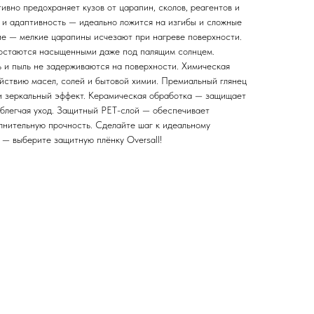
вно предохраняет кузов от царапин, сколов, реагентов и
 и адаптивность — идеально ложится на изгибы и сложные
е — мелкие царапины исчезают при нагреве поверхности.
 остаются насыщенными даже под палящим солнцем.
ь и пыль не задерживаются на поверхности. Химическая
ействию масел, солей и бытовой химии. Премиальный глянец
 и зеркальный эффект. Керамическая обработка — защищает
облегчая уход. Защитный PET-слой — обеспечивает
олнительную прочность. Сделайте шаг к идеальному
 — выберите защитную плёнку Oversall!