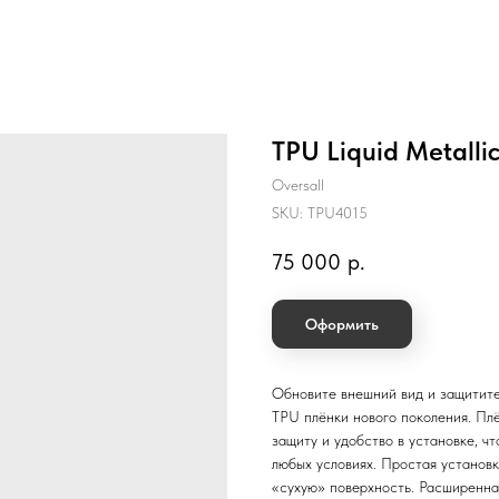
TPU Liquid Metalli
Oversall
SKU:
TPU4015
75 000
р.
Оформить
Обновите внешний вид и защитите
TPU плёнки нового поколения. Пл
защиту и удобство в установке, 
любых условиях. Простая установк
«сухую» поверхность. Расширенна