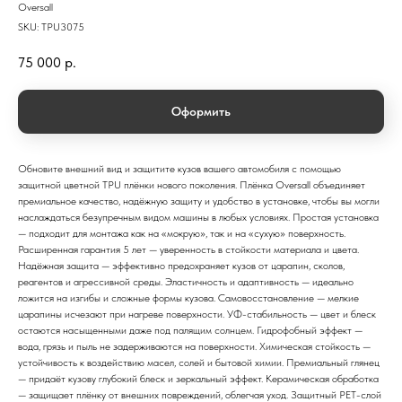
Oversall
SKU:
TPU3075
75 000
р.
Оформить
Обновите внешний вид и защитите кузов вашего автомобиля с помощью
защитной цветной TPU плёнки нового поколения. Плёнка Oversall объединяет
премиальное качество, надёжную защиту и удобство в установке, чтобы вы могли
наслаждаться безупречным видом машины в любых условиях. Простая установка
— подходит для монтажа как на «мокрую», так и на «сухую» поверхность.
Расширенная гарантия 5 лет — уверенность в стойкости материала и цвета.
Надёжная защита — эффективно предохраняет кузов от царапин, сколов,
реагентов и агрессивной среды. Эластичность и адаптивность — идеально
ложится на изгибы и сложные формы кузова. Самовосстановление — мелкие
царапины исчезают при нагреве поверхности. УФ-стабильность — цвет и блеск
остаются насыщенными даже под палящим солнцем. Гидрофобный эффект —
вода, грязь и пыль не задерживаются на поверхности. Химическая стойкость —
устойчивость к воздействию масел, солей и бытовой химии. Премиальный глянец
— придаёт кузову глубокий блеск и зеркальный эффект. Керамическая обработка
— защищает плёнку от внешних повреждений, облегчая уход. Защитный PET-слой