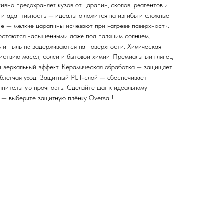
вно предохраняет кузов от царапин, сколов, реагентов и
 и адаптивность — идеально ложится на изгибы и сложные
е — мелкие царапины исчезают при нагреве поверхности.
 остаются насыщенными даже под палящим солнцем.
ь и пыль не задерживаются на поверхности. Химическая
ействию масел, солей и бытовой химии. Премиальный глянец
 и зеркальный эффект. Керамическая обработка — защищает
облегчая уход. Защитный PET-слой — обеспечивает
олнительную прочность. Сделайте шаг к идеальному
 — выберите защитную плёнку Oversall!