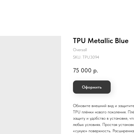
TPU Metallic Blue
Oversall
SKU:
TPU3094
75 000
р.
Оформить
Обновите внешний вид и защитите
TPU плёнки нового поколения. Пл
защиту и удобство в установке, 
любых условиях. Простая установк
«сухую» поверхность. Расширенна