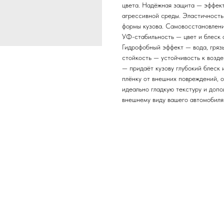
цвета. Надёжная защита — эффекти
агрессивной среды. Эластичность
формы кузова. Самовосстановлени
УФ-стабильность — цвет и блеск
Гидрофобный эффект — вода, гряз
стойкость — устойчивость к возд
— придаёт кузову глубокий блеск
плёнку от внешних повреждений, 
идеально гладкую текстуру и доп
внешнему виду вашего автомобиля