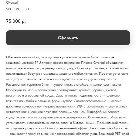
Oversall
SKU:
TPU5033
75 000
р.
Оформить
Обновите внешний вид и защитите кузов вашего автомобиля с помощью
защитной цветной TPU плёнки нового поколения. Плёнка Oversall объединяет
премиальное качество, надёжную защиту и удобство в установке, чтобы вы могли
наслаждаться безупречным видом машины в любых условиях. Простая установка
— подходит для монтажа как на «мокрую», так и на «сухую» поверхность.
Расширенная гарантия 5 лет — уверенность в стойкости материала и цвета.
Надёжная защита — эффективно предохраняет кузов от царапин, сколов,
реагентов и агрессивной среды. Эластичность и адаптивность — идеально
ложится на изгибы и сложные формы кузова. Самовосстановление — мелкие
царапины исчезают при нагреве поверхности. УФ-стабильность — цвет и блеск
остаются насыщенными даже под палящим солнцем. Гидрофобный эффект —
вода, грязь и пыль не задерживаются на поверхности. Химическая стойкость —
устойчивость к воздействию масел, солей и бытовой химии. Премиальный глянец
— придаёт кузову глубокий блеск и зеркальный эффект. Керамическая обработка
— защищает плёнку от внешних повреждений, облегчая уход. Защитный PET-слой