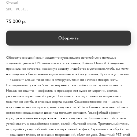
Oversall
SKU:
TPU3155
75 000
р.
Оформить
Обновите внешний вид и защитите кузов вашего автомобиля с помощью
защитной цветной TPU плёнки нового поколения. Плёнка Oversall объединяет
премиальное качество, надёжную защиту и удобство в установке, чтобы вы могли
наслаждаться безупречным видом машины в любых условиях. Простая установка
— подходит для монтажа как на «мокрую», так и на «сухую» поверхность.
Расширенная гарантия 5 лет — уверенность в стойкости материала и цвета.
Надёжная защита — эффективно предохраняет кузов от царапин, сколов,
реагентов и агрессивной среды. Эластичность и адаптивность — идеально
ложится на изгибы и сложные формы кузова. Самовосстановление — мелкие
царапины исчезают при нагреве поверхности. УФ-стабильность — цвет и блеск
остаются насыщенными даже под палящим солнцем. Гидрофобный эффект —
вода, грязь и пыль не задерживаются на поверхности. Химическая стойкость —
устойчивость к воздействию масел, солей и бытовой химии. Премиальный глянец
— придаёт кузову глубокий блеск и зеркальный эффект. Керамическая обработка
— защищает плёнку от внешних повреждений, облегчая уход. Защитный PET-слой