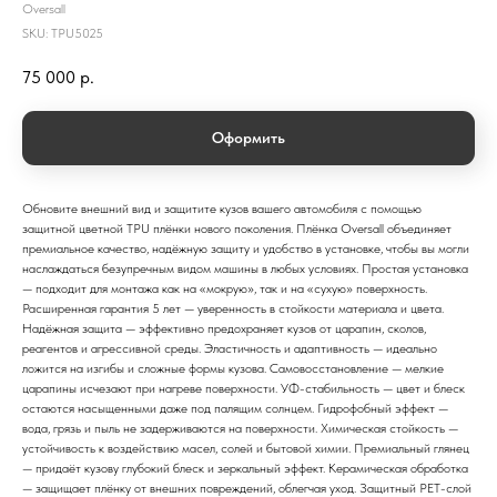
Oversall
SKU:
TPU5025
75 000
р.
Оформить
Обновите внешний вид и защитите кузов вашего автомобиля с помощью
защитной цветной TPU плёнки нового поколения. Плёнка Oversall объединяет
премиальное качество, надёжную защиту и удобство в установке, чтобы вы могли
наслаждаться безупречным видом машины в любых условиях. Простая установка
— подходит для монтажа как на «мокрую», так и на «сухую» поверхность.
Расширенная гарантия 5 лет — уверенность в стойкости материала и цвета.
Надёжная защита — эффективно предохраняет кузов от царапин, сколов,
реагентов и агрессивной среды. Эластичность и адаптивность — идеально
ложится на изгибы и сложные формы кузова. Самовосстановление — мелкие
царапины исчезают при нагреве поверхности. УФ-стабильность — цвет и блеск
остаются насыщенными даже под палящим солнцем. Гидрофобный эффект —
вода, грязь и пыль не задерживаются на поверхности. Химическая стойкость —
устойчивость к воздействию масел, солей и бытовой химии. Премиальный глянец
— придаёт кузову глубокий блеск и зеркальный эффект. Керамическая обработка
— защищает плёнку от внешних повреждений, облегчая уход. Защитный PET-слой