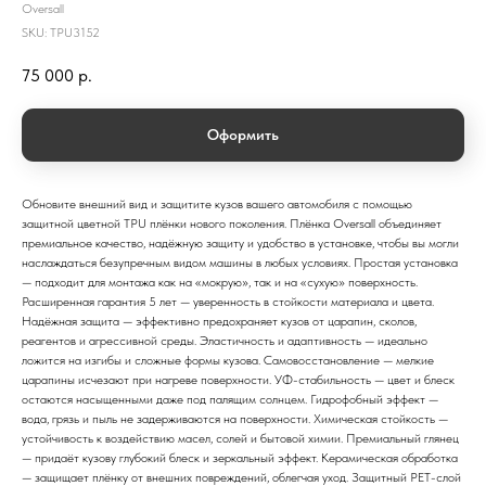
Oversall
SKU:
TPU3152
75 000
р.
Оформить
Обновите внешний вид и защитите кузов вашего автомобиля с помощью
защитной цветной TPU плёнки нового поколения. Плёнка Oversall объединяет
премиальное качество, надёжную защиту и удобство в установке, чтобы вы могли
наслаждаться безупречным видом машины в любых условиях. Простая установка
— подходит для монтажа как на «мокрую», так и на «сухую» поверхность.
Расширенная гарантия 5 лет — уверенность в стойкости материала и цвета.
Надёжная защита — эффективно предохраняет кузов от царапин, сколов,
реагентов и агрессивной среды. Эластичность и адаптивность — идеально
ложится на изгибы и сложные формы кузова. Самовосстановление — мелкие
царапины исчезают при нагреве поверхности. УФ-стабильность — цвет и блеск
остаются насыщенными даже под палящим солнцем. Гидрофобный эффект —
вода, грязь и пыль не задерживаются на поверхности. Химическая стойкость —
устойчивость к воздействию масел, солей и бытовой химии. Премиальный глянец
— придаёт кузову глубокий блеск и зеркальный эффект. Керамическая обработка
— защищает плёнку от внешних повреждений, облегчая уход. Защитный PET-слой