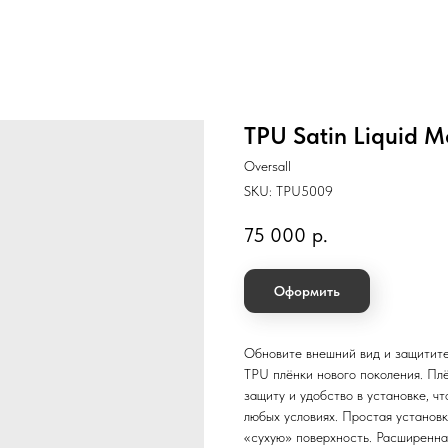
TPU Satin Liquid Met
Oversall
SKU:
TPU5009
75 000
р.
Оформить
Обновите внешний вид и защитите
TPU плёнки нового поколения. Пл
защиту и удобство в установке, 
любых условиях. Простая установк
«сухую» поверхность. Расширенна