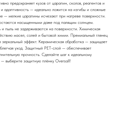
вно предохраняет кузов от царапин, сколов, реагентов и
 и адаптивность — идеально ложится на изгибы и сложные
е — мелкие царапины исчезают при нагреве поверхности.
 остаются насыщенными даже под палящим солнцем.
ь и пыль не задерживаются на поверхности. Химическая
ействию масел, солей и бытовой химии. Премиальный глянец
 и зеркальный эффект. Керамическая обработка — защищает
облегчая уход. Защитный PET-слой — обеспечивает
олнительную прочность. Сделайте шаг к идеальному
 — выберите защитную плёнку Oversall!