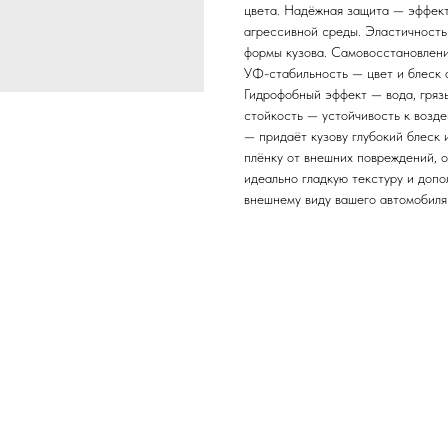
цвета. Надёжная защита — эффекти
агрессивной среды. Эластичность
формы кузова. Самовосстановлени
УФ-стабильность — цвет и блеск
Гидрофобный эффект — вода, гряз
стойкость — устойчивость к возд
— придаёт кузову глубокий блеск
плёнку от внешних повреждений, 
идеально гладкую текстуру и доп
внешнему виду вашего автомобиля