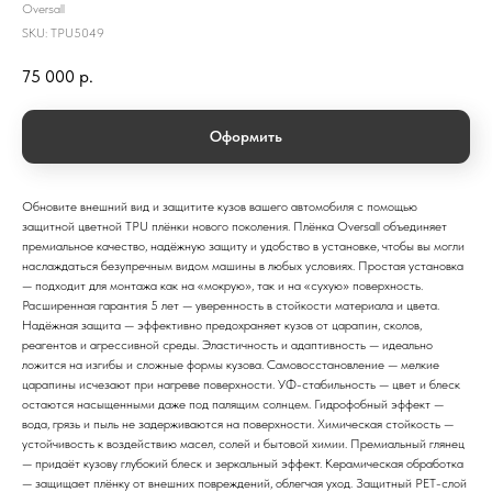
Oversall
SKU:
TPU5049
75 000
р.
Оформить
Обновите внешний вид и защитите кузов вашего автомобиля с помощью
защитной цветной TPU плёнки нового поколения. Плёнка Oversall объединяет
премиальное качество, надёжную защиту и удобство в установке, чтобы вы могли
наслаждаться безупречным видом машины в любых условиях. Простая установка
— подходит для монтажа как на «мокрую», так и на «сухую» поверхность.
Расширенная гарантия 5 лет — уверенность в стойкости материала и цвета.
Надёжная защита — эффективно предохраняет кузов от царапин, сколов,
реагентов и агрессивной среды. Эластичность и адаптивность — идеально
ложится на изгибы и сложные формы кузова. Самовосстановление — мелкие
царапины исчезают при нагреве поверхности. УФ-стабильность — цвет и блеск
остаются насыщенными даже под палящим солнцем. Гидрофобный эффект —
вода, грязь и пыль не задерживаются на поверхности. Химическая стойкость —
устойчивость к воздействию масел, солей и бытовой химии. Премиальный глянец
— придаёт кузову глубокий блеск и зеркальный эффект. Керамическая обработка
— защищает плёнку от внешних повреждений, облегчая уход. Защитный PET-слой