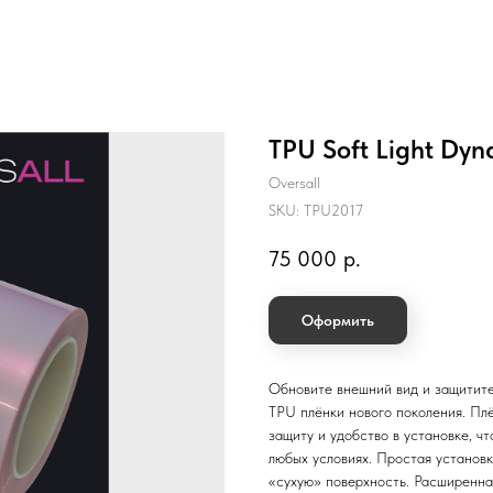
TPU Soft Light Dyn
Oversall
SKU:
TPU2017
75 000
р.
Оформить
Обновите внешний вид и защитите
TPU плёнки нового поколения. Пл
защиту и удобство в установке, 
любых условиях. Простая установк
«сухую» поверхность. Расширенна