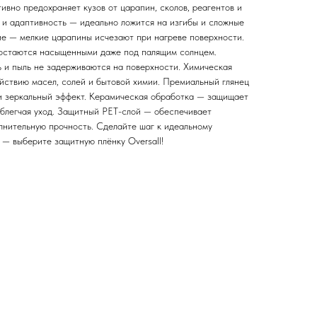
вно предохраняет кузов от царапин, сколов, реагентов и
 и адаптивность — идеально ложится на изгибы и сложные
е — мелкие царапины исчезают при нагреве поверхности.
 остаются насыщенными даже под палящим солнцем.
ь и пыль не задерживаются на поверхности. Химическая
ействию масел, солей и бытовой химии. Премиальный глянец
 и зеркальный эффект. Керамическая обработка — защищает
облегчая уход. Защитный PET-слой — обеспечивает
олнительную прочность. Сделайте шаг к идеальному
 — выберите защитную плёнку Oversall!