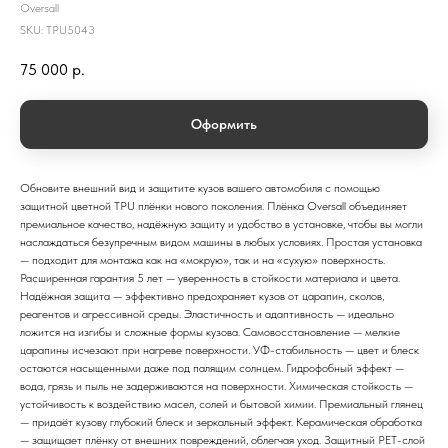
Oversall
SKU:
TPU5043
75 000
р.
Оформить
Обновите внешний вид и защитите кузов вашего автомобиля с помощью
защитной цветной TPU плёнки нового поколения. Плёнка Oversall объединяет
премиальное качество, надёжную защиту и удобство в установке, чтобы вы могли
наслаждаться безупречным видом машины в любых условиях. Простая установка
— подходит для монтажа как на «мокрую», так и на «сухую» поверхность.
Расширенная гарантия 5 лет — уверенность в стойкости материала и цвета.
Надёжная защита — эффективно предохраняет кузов от царапин, сколов,
реагентов и агрессивной среды. Эластичность и адаптивность — идеально
ложится на изгибы и сложные формы кузова. Самовосстановление — мелкие
царапины исчезают при нагреве поверхности. УФ-стабильность — цвет и блеск
остаются насыщенными даже под палящим солнцем. Гидрофобный эффект —
вода, грязь и пыль не задерживаются на поверхности. Химическая стойкость —
устойчивость к воздействию масел, солей и бытовой химии. Премиальный глянец
— придаёт кузову глубокий блеск и зеркальный эффект. Керамическая обработка
— защищает плёнку от внешних повреждений, облегчая уход. Защитный PET-слой