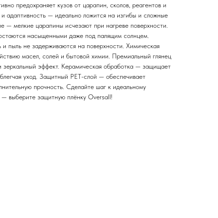
вно предохраняет кузов от царапин, сколов, реагентов и
 и адаптивность — идеально ложится на изгибы и сложные
е — мелкие царапины исчезают при нагреве поверхности.
 остаются насыщенными даже под палящим солнцем.
ь и пыль не задерживаются на поверхности. Химическая
ействию масел, солей и бытовой химии. Премиальный глянец
 и зеркальный эффект. Керамическая обработка — защищает
облегчая уход. Защитный PET-слой — обеспечивает
олнительную прочность. Сделайте шаг к идеальному
 — выберите защитную плёнку Oversall!