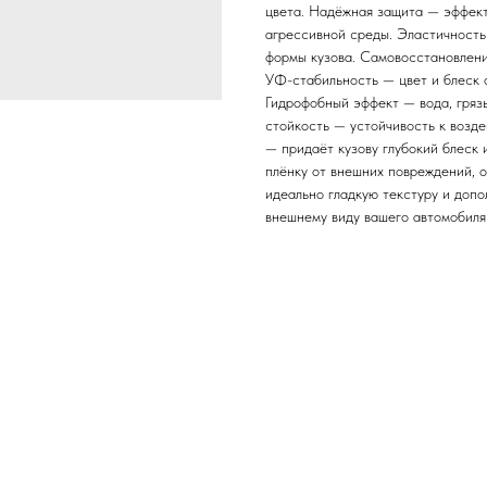
цвета. Надёжная защита — эффекти
агрессивной среды. Эластичность
формы кузова. Самовосстановлени
УФ-стабильность — цвет и блеск
Гидрофобный эффект — вода, гряз
стойкость — устойчивость к возд
— придаёт кузову глубокий блеск
плёнку от внешних повреждений, 
идеально гладкую текстуру и доп
внешнему виду вашего автомобиля