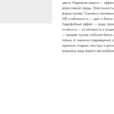
цвета. Надёжная защита — эффекти
агрессивной среды. Эластичность
формы кузова. Самовосстановлени
УФ-стабильность — цвет и блеск
Гидрофобный эффект — вода, гряз
стойкость — устойчивость к возд
— придаёт кузову глубокий блеск
плёнку от внешних повреждений, 
идеально гладкую текстуру и доп
внешнему виду вашего автомобиля