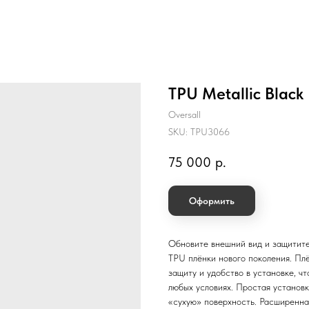
TPU Metallic Black
Oversall
SKU:
TPU3066
75 000
р.
Оформить
Обновите внешний вид и защитите
TPU плёнки нового поколения. Пл
защиту и удобство в установке, 
любых условиях. Простая установк
«сухую» поверхность. Расширенна