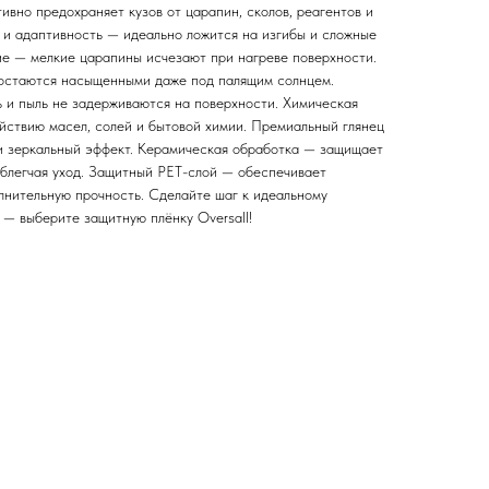
вно предохраняет кузов от царапин, сколов, реагентов и
 и адаптивность — идеально ложится на изгибы и сложные
е — мелкие царапины исчезают при нагреве поверхности.
 остаются насыщенными даже под палящим солнцем.
ь и пыль не задерживаются на поверхности. Химическая
ействию масел, солей и бытовой химии. Премиальный глянец
 и зеркальный эффект. Керамическая обработка — защищает
облегчая уход. Защитный PET-слой — обеспечивает
олнительную прочность. Сделайте шаг к идеальному
 — выберите защитную плёнку Oversall!