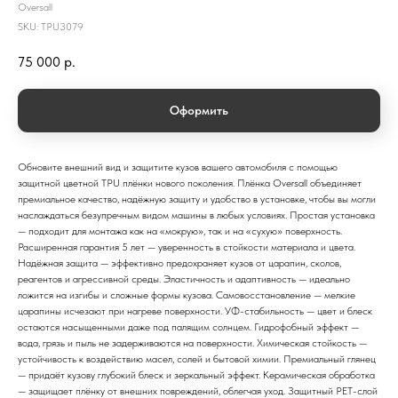
Oversall
SKU:
TPU3079
75 000
р.
Оформить
Обновите внешний вид и защитите кузов вашего автомобиля с помощью
защитной цветной TPU плёнки нового поколения. Плёнка Oversall объединяет
премиальное качество, надёжную защиту и удобство в установке, чтобы вы могли
наслаждаться безупречным видом машины в любых условиях. Простая установка
— подходит для монтажа как на «мокрую», так и на «сухую» поверхность.
Расширенная гарантия 5 лет — уверенность в стойкости материала и цвета.
Надёжная защита — эффективно предохраняет кузов от царапин, сколов,
реагентов и агрессивной среды. Эластичность и адаптивность — идеально
ложится на изгибы и сложные формы кузова. Самовосстановление — мелкие
царапины исчезают при нагреве поверхности. УФ-стабильность — цвет и блеск
остаются насыщенными даже под палящим солнцем. Гидрофобный эффект —
вода, грязь и пыль не задерживаются на поверхности. Химическая стойкость —
устойчивость к воздействию масел, солей и бытовой химии. Премиальный глянец
— придаёт кузову глубокий блеск и зеркальный эффект. Керамическая обработка
— защищает плёнку от внешних повреждений, облегчая уход. Защитный PET-слой