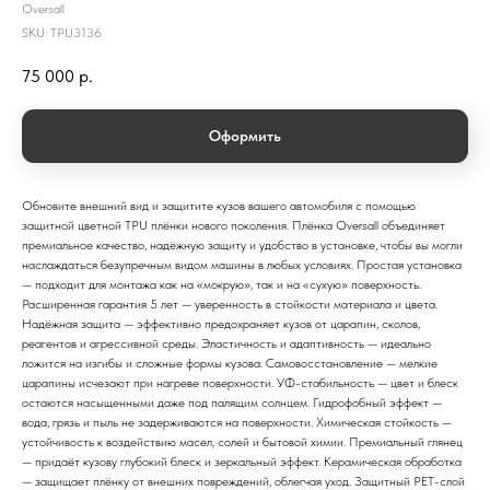
Oversall
SKU:
TPU3136
75 000
р.
Оформить
Обновите внешний вид и защитите кузов вашего автомобиля с помощью
защитной цветной TPU плёнки нового поколения. Плёнка Oversall объединяет
премиальное качество, надёжную защиту и удобство в установке, чтобы вы могли
наслаждаться безупречным видом машины в любых условиях. Простая установка
— подходит для монтажа как на «мокрую», так и на «сухую» поверхность.
Расширенная гарантия 5 лет — уверенность в стойкости материала и цвета.
Надёжная защита — эффективно предохраняет кузов от царапин, сколов,
реагентов и агрессивной среды. Эластичность и адаптивность — идеально
ложится на изгибы и сложные формы кузова. Самовосстановление — мелкие
царапины исчезают при нагреве поверхности. УФ-стабильность — цвет и блеск
остаются насыщенными даже под палящим солнцем. Гидрофобный эффект —
вода, грязь и пыль не задерживаются на поверхности. Химическая стойкость —
устойчивость к воздействию масел, солей и бытовой химии. Премиальный глянец
— придаёт кузову глубокий блеск и зеркальный эффект. Керамическая обработка
— защищает плёнку от внешних повреждений, облегчая уход. Защитный PET-слой