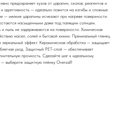
вно предохраняет кузов от царапин, сколов, реагентов и
 и адаптивность — идеально ложится на изгибы и сложные
е — мелкие царапины исчезают при нагреве поверхности.
 остаются насыщенными даже под палящим солнцем.
ь и пыль не задерживаются на поверхности. Химическая
ействию масел, солей и бытовой химии. Премиальный глянец
 и зеркальный эффект. Керамическая обработка — защищает
облегчая уход. Защитный PET-слой — обеспечивает
олнительную прочность. Сделайте шаг к идеальному
 — выберите защитную плёнку Oversall!