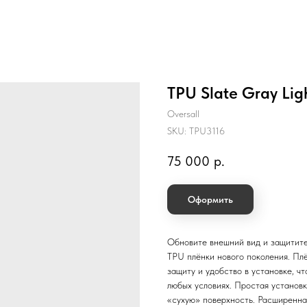
TPU Slate Gray Lig
Oversall
SKU:
TPU3116
75 000
р.
Оформить
Обновите внешний вид и защитите
TPU плёнки нового поколения. Пл
защиту и удобство в установке, 
любых условиях. Простая установк
«сухую» поверхность. Расширенна