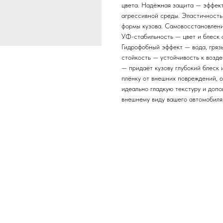
цвета. Надёжная защита — эффекти
агрессивной среды. Эластичность
формы кузова. Самовосстановлени
УФ-стабильность — цвет и блеск
Гидрофобный эффект — вода, гряз
стойкость — устойчивость к возд
— придаёт кузову глубокий блеск
плёнку от внешних повреждений, 
идеально гладкую текстуру и доп
внешнему виду вашего автомобиля