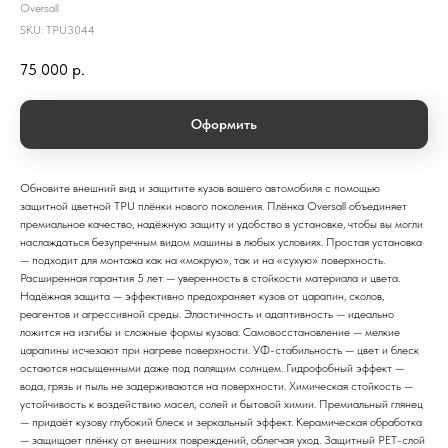
Oversall
SKU:
TPU3044
75 000
р.
Оформить
Обновите внешний вид и защитите кузов вашего автомобиля с помощью
защитной цветной TPU плёнки нового поколения. Плёнка Oversall объединяет
премиальное качество, надёжную защиту и удобство в установке, чтобы вы могли
наслаждаться безупречным видом машины в любых условиях. Простая установка
— подходит для монтажа как на «мокрую», так и на «сухую» поверхность.
Расширенная гарантия 5 лет — уверенность в стойкости материала и цвета.
Надёжная защита — эффективно предохраняет кузов от царапин, сколов,
реагентов и агрессивной среды. Эластичность и адаптивность — идеально
ложится на изгибы и сложные формы кузова. Самовосстановление — мелкие
царапины исчезают при нагреве поверхности. УФ-стабильность — цвет и блеск
остаются насыщенными даже под палящим солнцем. Гидрофобный эффект —
вода, грязь и пыль не задерживаются на поверхности. Химическая стойкость —
устойчивость к воздействию масел, солей и бытовой химии. Премиальный глянец
— придаёт кузову глубокий блеск и зеркальный эффект. Керамическая обработка
— защищает плёнку от внешних повреждений, облегчая уход. Защитный PET-слой