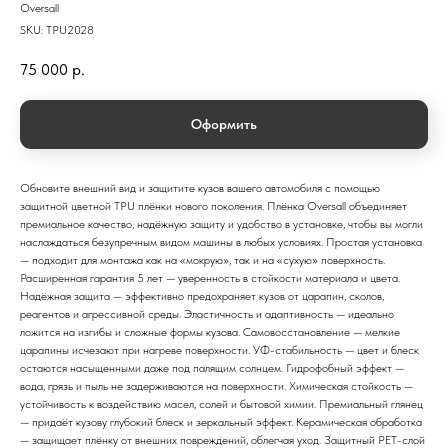
Oversall
SKU:
TPU2028
75 000
р.
Оформить
Обновите внешний вид и защитите кузов вашего автомобиля с помощью
защитной цветной TPU плёнки нового поколения. Плёнка Oversall объединяет
премиальное качество, надёжную защиту и удобство в установке, чтобы вы могли
наслаждаться безупречным видом машины в любых условиях. Простая установка
— подходит для монтажа как на «мокрую», так и на «сухую» поверхность.
Расширенная гарантия 5 лет — уверенность в стойкости материала и цвета.
Надёжная защита — эффективно предохраняет кузов от царапин, сколов,
реагентов и агрессивной среды. Эластичность и адаптивность — идеально
ложится на изгибы и сложные формы кузова. Самовосстановление — мелкие
царапины исчезают при нагреве поверхности. УФ-стабильность — цвет и блеск
остаются насыщенными даже под палящим солнцем. Гидрофобный эффект —
вода, грязь и пыль не задерживаются на поверхности. Химическая стойкость —
устойчивость к воздействию масел, солей и бытовой химии. Премиальный глянец
— придаёт кузову глубокий блеск и зеркальный эффект. Керамическая обработка
— защищает плёнку от внешних повреждений, облегчая уход. Защитный PET-слой