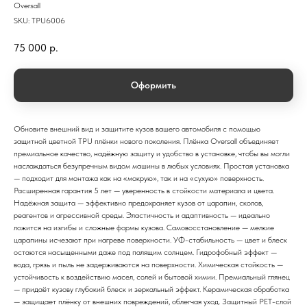
Oversall
SKU:
TPU6006
75 000
р.
Оформить
Обновите внешний вид и защитите кузов вашего автомобиля с помощью
защитной цветной TPU плёнки нового поколения. Плёнка Oversall объединяет
премиальное качество, надёжную защиту и удобство в установке, чтобы вы могли
наслаждаться безупречным видом машины в любых условиях. Простая установка
— подходит для монтажа как на «мокрую», так и на «сухую» поверхность.
Расширенная гарантия 5 лет — уверенность в стойкости материала и цвета.
Надёжная защита — эффективно предохраняет кузов от царапин, сколов,
реагентов и агрессивной среды. Эластичность и адаптивность — идеально
ложится на изгибы и сложные формы кузова. Самовосстановление — мелкие
царапины исчезают при нагреве поверхности. УФ-стабильность — цвет и блеск
остаются насыщенными даже под палящим солнцем. Гидрофобный эффект —
вода, грязь и пыль не задерживаются на поверхности. Химическая стойкость —
устойчивость к воздействию масел, солей и бытовой химии. Премиальный глянец
— придаёт кузову глубокий блеск и зеркальный эффект. Керамическая обработка
— защищает плёнку от внешних повреждений, облегчая уход. Защитный PET-слой