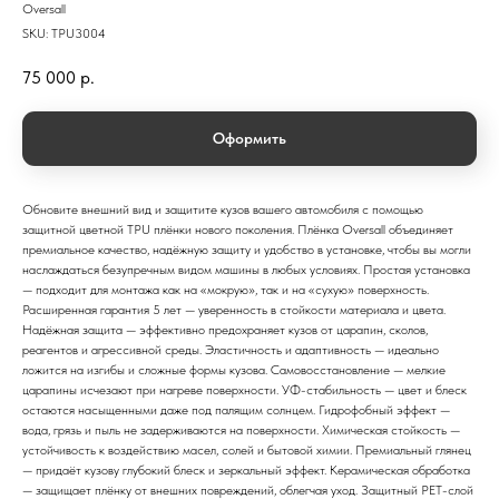
Oversall
SKU:
TPU3004
75 000
р.
Оформить
Обновите внешний вид и защитите кузов вашего автомобиля с помощью
защитной цветной TPU плёнки нового поколения. Плёнка Oversall объединяет
премиальное качество, надёжную защиту и удобство в установке, чтобы вы могли
наслаждаться безупречным видом машины в любых условиях. Простая установка
— подходит для монтажа как на «мокрую», так и на «сухую» поверхность.
Расширенная гарантия 5 лет — уверенность в стойкости материала и цвета.
Надёжная защита — эффективно предохраняет кузов от царапин, сколов,
реагентов и агрессивной среды. Эластичность и адаптивность — идеально
ложится на изгибы и сложные формы кузова. Самовосстановление — мелкие
царапины исчезают при нагреве поверхности. УФ-стабильность — цвет и блеск
остаются насыщенными даже под палящим солнцем. Гидрофобный эффект —
вода, грязь и пыль не задерживаются на поверхности. Химическая стойкость —
устойчивость к воздействию масел, солей и бытовой химии. Премиальный глянец
— придаёт кузову глубокий блеск и зеркальный эффект. Керамическая обработка
— защищает плёнку от внешних повреждений, облегчая уход. Защитный PET-слой