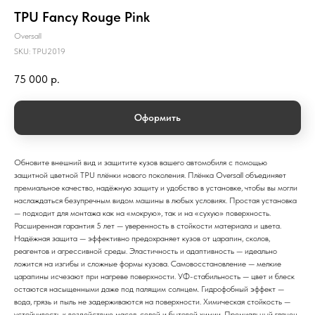
TPU Fancy Rouge Pink
Oversall
SKU:
TPU2019
75 000
р.
Оформить
Обновите внешний вид и защитите кузов вашего автомобиля с помощью
защитной цветной TPU плёнки нового поколения. Плёнка Oversall объединяет
премиальное качество, надёжную защиту и удобство в установке, чтобы вы могли
наслаждаться безупречным видом машины в любых условиях. Простая установка
— подходит для монтажа как на «мокрую», так и на «сухую» поверхность.
Расширенная гарантия 5 лет — уверенность в стойкости материала и цвета.
Надёжная защита — эффективно предохраняет кузов от царапин, сколов,
реагентов и агрессивной среды. Эластичность и адаптивность — идеально
ложится на изгибы и сложные формы кузова. Самовосстановление — мелкие
царапины исчезают при нагреве поверхности. УФ-стабильность — цвет и блеск
остаются насыщенными даже под палящим солнцем. Гидрофобный эффект —
вода, грязь и пыль не задерживаются на поверхности. Химическая стойкость —
устойчивость к воздействию масел, солей и бытовой химии. Премиальный глянец